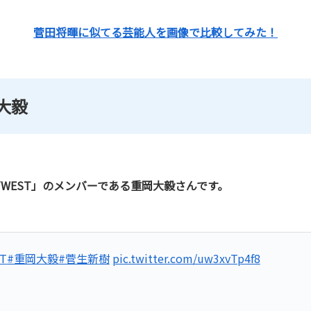
菅田将暉に似てる芸能人を画像で比較してみた！
大毅
WEST」のメンバーである重岡大毅さんです。
T
#重岡大毅
#菅生新樹
pic.twitter.com/uw3xvTp4f8