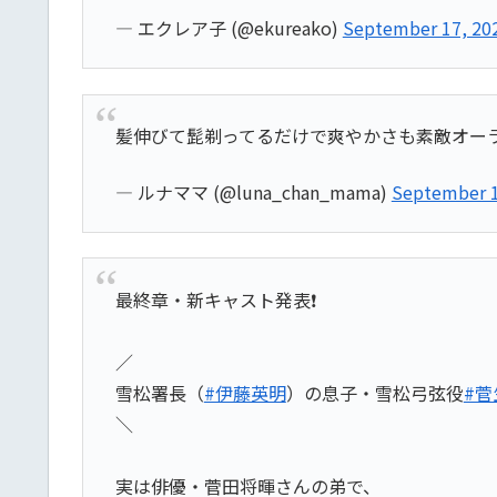
— エクレア子 (@ekureako)
September 17, 20
髪伸びて髭剃ってるだけで爽やかさも素敵オーラ
— ルナママ (@luna_chan_mama)
September 1
最終章・新キャスト発表❗
／
雪松署長（
#伊藤英明
）の息子・雪松弓弦役
#菅
＼
実は俳優・菅田将暉さんの弟で、