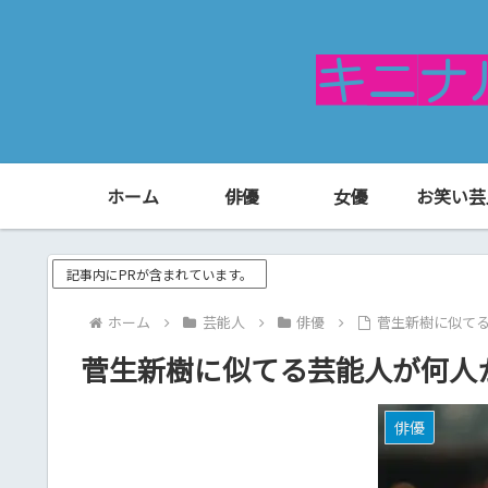
ホーム
俳優
女優
お笑い芸
記事内にPRが含まれています。
ホーム
芸能人
俳優
菅生新樹に似て
菅生新樹に似てる芸能人が何人
俳優