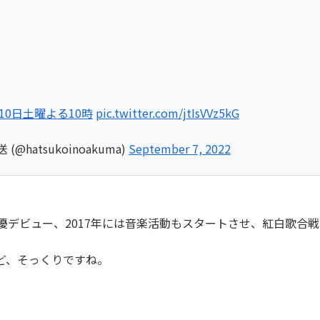
10日土曜よる10時
pic.twitter.com/jtIsVVz5kG
hatsukoinoakuma)
September 7, 2022
俳優デビュー、2017年には音楽活動もスタートさせ、紅白歌合
ど、そっくりですね。
。