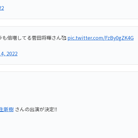
22
も倍増してる菅田将暉さん🥰
pic.twitter.com/FzBy0gZK4G
4, 2022
生新樹
さんの出演が決定‼️