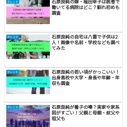
石原良純の嫁・稲田幸子は医者で
タレント
働いてる病院はどこ？馴れ初めも
調査
石原良純の自宅は八雲で子供は2
タレント
人！画像や名前・学校なども調べ
てみた
石原良純の若い頃がかっこいい！
タレント
出身高校や大学・身長や年齢・年
収も調査
石原良純が養子の噂？実家や家系
タレント
図がすごい！父親と母親・叔父や
祖父も