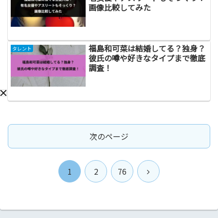
画像比較してみた
福島和可菜は結婚してる？独身？
タレント
彼氏の噂や好きなタイプまで徹底
調査！
次のページ
次
1
2
76
へ