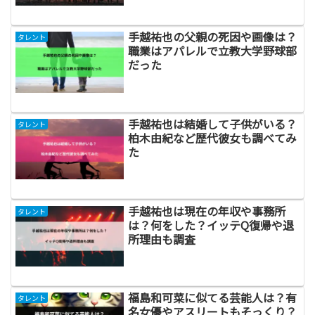
手越祐也の父親の死因や画像は？
タレント
職業はアパレルで立教大学野球部
だった
手越祐也は結婚して子供がいる？
タレント
柏木由紀など歴代彼女も調べてみ
た
手越祐也は現在の年収や事務所
タレント
は？何をした？イッテQ復帰や退
所理由も調査
福島和可菜に似てる芸能人は？有
タレント
名女優やアスリートもそっくり？