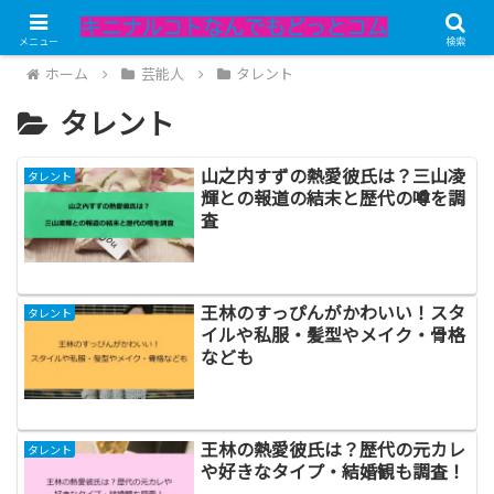
メニュー
検索
ホーム
芸能人
タレント
タレント
山之内すずの熱愛彼氏は？三山凌
タレント
輝との報道の結末と歴代の噂を調
査
王林のすっぴんがかわいい！スタ
タレント
イルや私服・髪型やメイク・骨格
なども
王林の熱愛彼氏は？歴代の元カレ
タレント
や好きなタイプ・結婚観も調査！