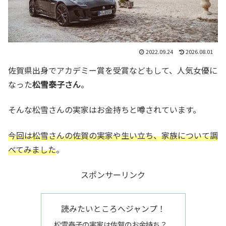
2022.09.24
2026.08.01
佐賀県出身でアカデミー賞を受賞などもして、人気女優に
なった
松雪泰子さん
。
そんな松雪さんの実家はお金持ちと噂されています。
今回は松雪さんの佐賀の実家や生い立ち、家族について調
べてみました
。
スポンサーリンク
読みたいところへジャンプ！
松雪泰子の実家は佐賀のお金持ち？