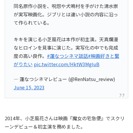
同名原作小説を、呪怨や犬鳴村を手がけた清水崇
が実写映画化。ジブリとは違い小説の内容に沿っ
て作られている。
キキを演じる小芝風花は本作が初主演。天真爛漫
なヒロインを見事に演じた。実写化の中でも完成
度の高い良作。
#蓮なつシネマ談話
#映画好きと繋
がりたい
pic.twitter.com/HktW3MgIuB
— 蓮なつシネマレビュー (@RenNatsu_review)
June 15, 2023
2014年、小芝風花さんは映画『魔女の宅急便』でスクリ
ーンデビュー＆初主演を務めました。