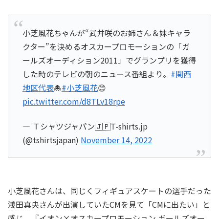
小芝風花ちゃんが“武井咲のお姉さん＆妹キャラ
クター”を決めるオスカープロモーションの「ガ
ールズオーディション2011」でグランプリを獲得
した時のテレビの朝のニュース番組より。
#関西
地区代表
🐙
#小芝風花
😊
pic.twitter.com/d8TLv18rpe
— Ｔシャツジャパン🇯🇵T-shirts.jp
(@tshirtsjapan)
November 14, 2022
小芝風花さんは、同じくフィギュアスケートの選手だった
浅田真央さんが出演していたCMを見て「CMに出たい」と
感じ、『イオン×オスカープロモーション ガールズオー