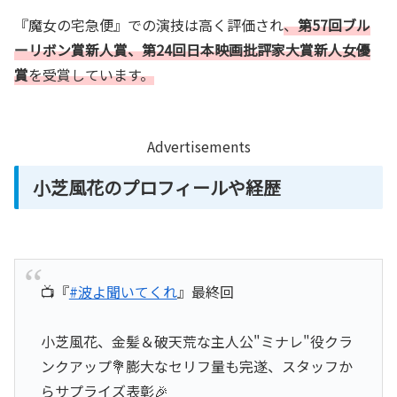
『魔女の宅急便』での演技は高く評価され
、
第57回ブル
ーリボン賞新人賞、第24回日本映画批評家大賞新人女優
賞
を受賞しています。
Advertisements
小芝風花のプロフィールや経歴
📺『
#波よ聞いてくれ
』最終回
小芝風花、金髪＆破天荒な主人公"ミナレ"役クラ
ンクアップ💐膨大なセリフ量も完遂、スタッフか
らサプライズ表彰🎉