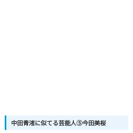
中田青渚に似てる芸能人⑤今田美桜