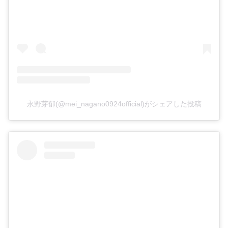
永野芽郁(@mei_nagano0924official)がシェアした投稿