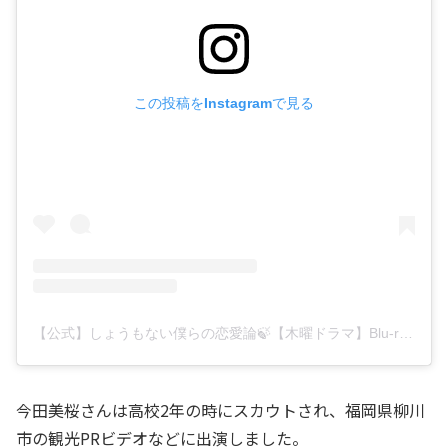
この投稿をInstagramで見る
【公式】しょうもない僕らの恋愛論🍃【木曜ドラマ】Blu-ray＆DVD-BOX2023年10月4日発売💿(@renairon_ytv)がシェアした投稿
今田美桜さんは高校2年の時にスカウトされ、福岡県柳川
市の観光PRビデオなどに出演しました。