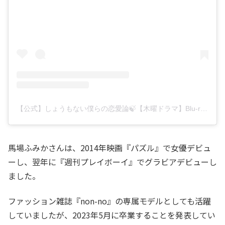
【公式】しょうもない僕らの恋愛論🍃【木曜ドラマ】Blu-ray＆DVD-BOX2023年10月4日発売💿(@renairon_ytv)がシェアした投稿
馬場ふみかさんは、2014年映画『パズル』で女優デビュ
ーし、翌年に『週刊プレイボーイ』でグラビアデビューし
ました。
ファッション雑誌『non-no』の専属モデルとしても活躍
していましたが、2023年5月に卒業することを発表してい