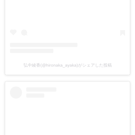
弘中綾香(@hironaka_ayaka)がシェアした投稿