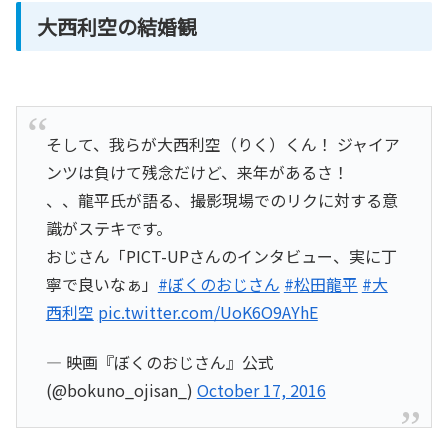
大西利空の結婚観
そして、我らが大西利空（りく）くん！ ジャイア
ンツは負けて残念だけど、来年があるさ！
、、龍平氏が語る、撮影現場でのリクに対する意
識がステキです。
おじさん「PICT-UPさんのインタビュー、実に丁
寧で良いなぁ」
#ぼくのおじさん
#松田龍平
#大
西利空
pic.twitter.com/UoK6O9AYhE
— 映画『ぼくのおじさん』公式
(@bokuno_ojisan_)
October 17, 2016