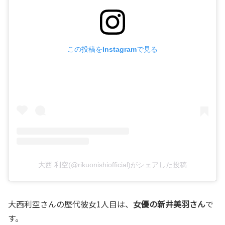
この投稿をInstagramで見る
大西 利空(@rikuonishiofficial)がシェアした投稿
大西利空さんの歴代彼女1人目は、
女優の新井美羽さん
で
す。