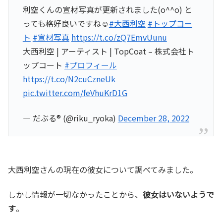
利空くんの宣材写真が更新されました(o^^o) と
っても格好良いですね☺️
#大西利空
#トップコー
ト
#宣材写真
https://t.co/zQ7EmvUunu
大西利空 | アーティスト | TopCoat – 株式会社ト
ップコート
#プロフィール
https://t.co/N2cuCzneUk
pic.twitter.com/feVhuKrD1G
— だぶる®︎ (@riku_ryoka)
December 28, 2022
大西利空さんの現在の彼女について調べてみました。
しかし情報が一切なかったことから、
彼女はいないようで
す
。