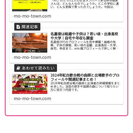
「HY」のたった1人の女性メンバーである仲宗根泉
さんは、どんな人なのでしょうか。どこの学校に通
い、どんな家庭で育ったのでしょうか。今回は、仲
宗根泉さんの経歴や出身学校、家族について調べて
みました。仲宗根泉の学歴 仲宗根泉さんが通ってい
mo-mo-town.com
た学校...
名嘉俊は結婚や子供は？若い頃・出身高校
や大学｜自宅や年収も調査
名嘉俊(HY)のプロフィールを完全網羅！結婚の有
無、子供の情報、若い頃の活躍、出身高校・大学、
自宅、年収まで、wiki風プロフィールで詳しく解説
します。
mo-mo-town.com
2024年紅白歌合戦の曲順と出場歌手のプロ
フィールや関連記事まとめ！
2024年紅白歌合戦の曲順と出演者の詳細情報をまと
めました。注目の歌手や話題の曲について知りたい
方に役立つ内容です。
mo-mo-town.com