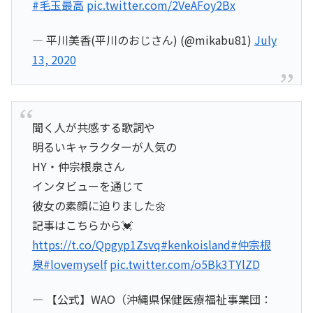
#毛玉最高
pic.twitter.com/2VeAFoy2Bx
— 平川美香(平川のおじさん) (@mikabu81)
July
13, 2020
聞く人が共感する歌詞や
明るいキャラクターが人気の
HY・仲宗根泉さん
インタビューを通じて
彼女の素顔に迫りました🌼
記事はこちらから💓
https://t.co/Qpgyp1Zsvq
#kenkoisland
#仲宗根
泉
#lovemyself
pic.twitter.com/o5Bk3TYlZD
— 【公式】WAO（沖縄県保健医療福祉事業団：