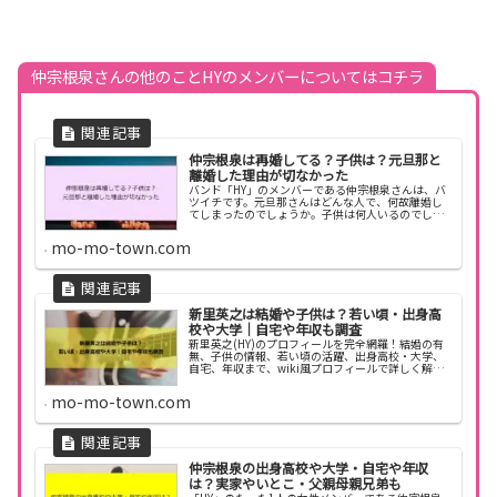
仲宗根泉さんの他のことHYのメンバーについてはコチラ
仲宗根泉は再婚してる？子供は？元旦那と
離婚した理由が切なかった
バンド「HY」のメンバーである仲宗根泉さんは、バ
ツイチです。元旦那さんはどんな人で、何故離婚し
てしまったのでしょうか。子供は何人いるのでしょ
うか。今回は、仲宗根泉さんの結婚と離婚、子供に
ついて調べてみました。仲宗根泉は再婚してる？
mo-mo-town.com
The ...
新里英之は結婚や子供は？若い頃・出身高
校や大学｜自宅や年収も調査
新里英之(HY)のプロフィールを完全網羅！結婚の有
無、子供の情報、若い頃の活躍、出身高校・大学、
自宅、年収まで、wiki風プロフィールで詳しく解説
します。
mo-mo-town.com
仲宗根泉の出身高校や大学・自宅や年収
は？実家やいとこ・父親母親兄弟も