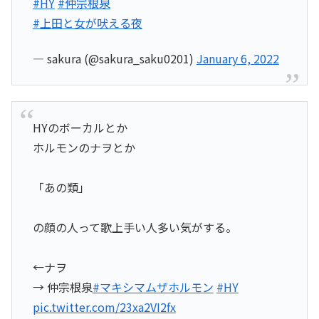
#HY
#仲宗根泉
#上田と女が吠える夜
— sakura (@sakura_saku0201)
January 6, 2022
HYのボーカルとか
ホルモンのナヲとか
「あの類」
の顔の人って歌上手い人多い気がする。
←ナヲ
→ 仲宗根泉
#マキシマムザホルモン
#HY
pic.twitter.com/23xa2VI2fx