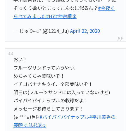
そっくり😂いとこってこんなに似るん？
#今夜く
らべてみました
#HY
#仲宗根泉
— じゅり⑅◡̈* (@1214_Ju)
April 22, 2020
おい！
フルーツサンドっていうやつ、
めちゃくちゃ美味いぞ！
イチゴバナナキウイ、全部美味いぞ！
明日は(フルーツサンドには入っていないけど)
パイパイパイナップルの収録だよ！
メッセージお待ちしております！
(๑ ́ᄇ`๑)⚑︎⚐︎
#パイパイパイナップル
#平川美香の
笑顔でぷぷぷっ