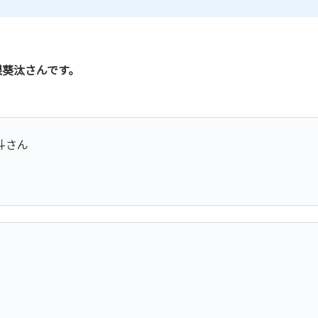
根葵汰さんです。
斗さん