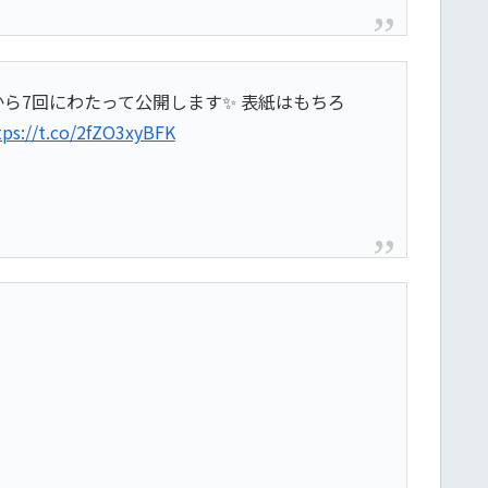
ら7回にわたって公開します✨ 表紙はもちろ
tps://t.co/2fZO3xyBFK