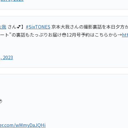
大我
さん💕】
#SixTONES
京本大我さんの撮影裏話を本日夕方か
ート”の裏話もたっぷりお届け😳12月号予約はこちらから→
ht
, 2023

tter.com/wMmyDaJQHi