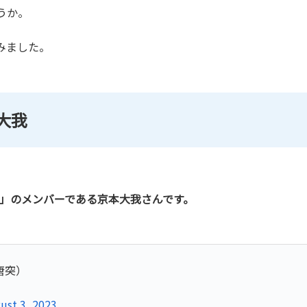
うか。
みました。
大我
ES」のメンバーである京本大我さんです。
唐突）
ust 3, 2023