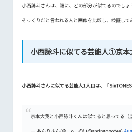
小西詠斗さんは、誰に、どの部分が似てるのでしょ
そっくりだと言われる人と画像を比較し、検証して
小西詠斗に似てる芸能人①京本
小西詠斗さんに似てる芸能人1人目は、「SixTON
京本大我と小西詠斗くんは似てると思ってる（
— あんりさん(@￣ρ￣@) (@anringogotea)
Aug