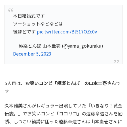
本日結婚式です
ツーショットなどなどは
後ほどです
pic.twitter.com/Bl517OZc0v
— 極楽とんぼ 山本圭壱 (@yama_gokuraku)
December 5, 2023
5人目は、
お笑いコンビ「極楽とんぼ」の山本圭壱さん
で
す。
久本雅美さんがレギュラー出演していた『いきなり！黄金
伝説。』でお笑いコンビ「ココリコ」の遠藤章造さんを勧
誘、しつこい勧誘に困った遠藤章造さんは山本圭壱さんに