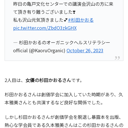
昨日の亀戸文化センターでの講演会沢山の方に来
て頂き有り難うございました❣️
私も沢山元気頂きました💕
#杉田かおる
pic.twitter.com/ZbdO3zkGHX
— 杉田かおるのオーガニックヘルスリテラシー
official (@KaoruOrganic)
October 26, 2023
2人目は、
女優の杉田かおるさん
です。
杉田かおるさんは創価学会に加入していた時期があり、久
本雅美さんとも共演するなど良好な関係でした。
しかし杉田かおるさんが創価学会を脱退し暴露本を出版、
熱心な学会員である久本雅美さんはこの杉田かおるさんの