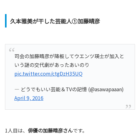
久本雅美が干した芸能人①加藤晴彦
司会の加藤晴彦が降板してウエンツ瑛士が加入と
いう謎の交代劇があったあいのり
pic.twitter.com/ctgDzH35UQ
— どうでもいい芸能＆TVの記憶 (@asawapaaan)
April 9, 2016
1人目は、
俳優の加藤晴彦さん
です。