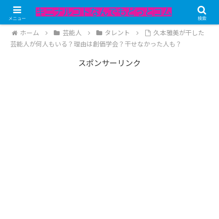
記事内にPRが含まれています。
メニュー
検索
ホーム
芸能人
タレント
久本雅美が干した
芸能人が何人もいる？理由は創価学会？干せなかった人も？
スポンサーリンク