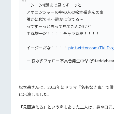
ニンニン4話まで見てずーっと
アオニンジャーの中の人の松本岳さんの事
誰かに似てる…誰かに似てる…
ってずーっと思って見てたんだけど
中丸雄一だ！！！！チャラ丸だ！！！！
イージーだな！！！！
pic.twitter.com/TkLDv
— 哀水@フォロー不具合発生中🥲 (@teddybear
松本岳さんは、2013年にドラマ『名もなき毒』で
に出演しました。
「見間違える」という声もあった二人は、鼻や口元