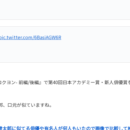
pic.twitter.com/6BasiAGW6R
-ロクヨン- 前編/後編』で第40回日本アカデミー賞・新人俳優
郭、口元が似ていますね。
健太郎に似てる俳優や有名人が何人もいたので画像で比較して