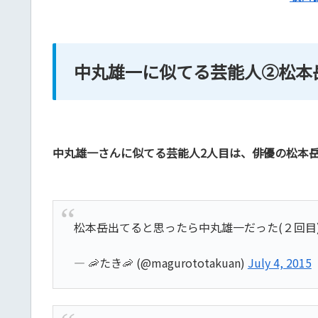
中丸雄一に似てる芸能人②松本
中丸雄一さんに似てる芸能人2人目は、俳優の松本
松本岳出てると思ったら中丸雄一だった(２回目
— 🦐たき🦐 (@magurototakuan)
July 4, 2015