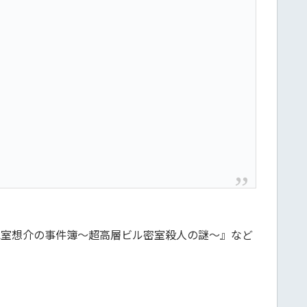
氷室想介の事件簿〜超高層ビル密室殺人の謎〜』など