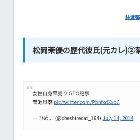
林遣都
松岡茉優の歴代彼氏(元カレ)②
女性自身早売り GTO記事
菊池風磨
pic.twitter.com/PbnfxdXxoC
— ひめ。 (@cheshirecat_184)
July 14, 2014