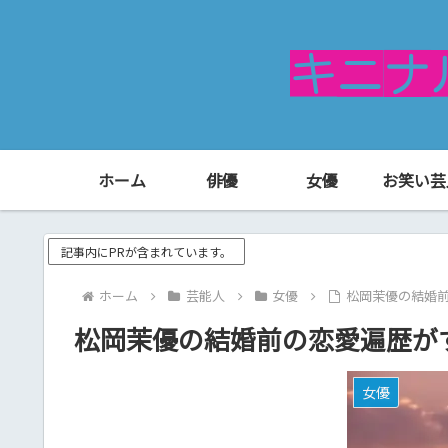
ホーム
俳優
女優
お笑い芸
記事内にPRが含まれています。
ホーム
芸能人
女優
松岡茉優の結婚前
松岡茉優の結婚前の恋愛遍歴が
女優