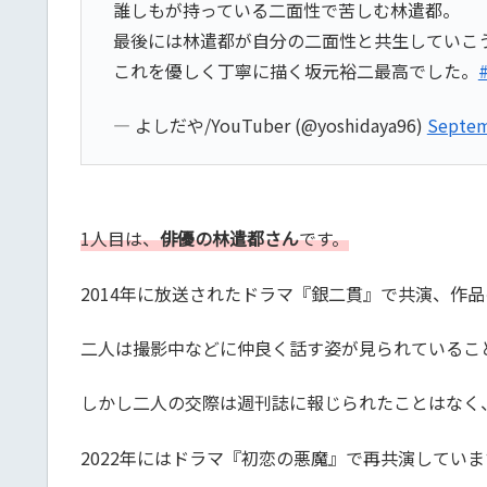
誰しもが持っている二面性で苦しむ林遣都。
最後には林遣都が自分の二面性と共生していこ
これを優しく丁寧に描く坂元裕二最高でした。
— よしだや/YouTuber (@yoshidaya96)
Septem
1人目は、
俳優の林遣都さん
です。
2014年に放送されたドラマ『銀二貫』で共演、
二人は撮影中などに仲良く話す姿が見られているこ
しかし二人の交際は週刊誌に報じられたことはなく
2022年にはドラマ『初恋の悪魔』で再共演していま