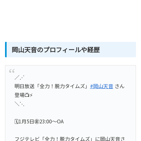
岡山天音のプロフィールや経歴
／⋰
明日放送「全力！脱力タイムズ」
#岡山天音
さん
登場📺⚡️
＼⋱
🗓️1月5日㊎23:00〜OA
フジテレビ「全力！脱力タイムズ」に岡山天音さ