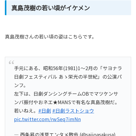
真島茂樹の若い頃がイケメン
真島茂樹さんの若い頃の姿はこちらです。
手元にある、昭和56年(1981)1～2月の「サヨナラ
日劇フェスティバル あゝ栄光の半世紀」の公演パ
ンフ。
左下は、日劇ダンシングチームOBでマツケンサ
ンバ振付やおネエ★MANSで有名な真島茂樹だ。
若いねえ。
#日劇
#日劇ラストショウ
pic.twitter.com/rwSeq7imNn
— 西条昇の浅草エンタメ散歩 (@saijoasakusa)