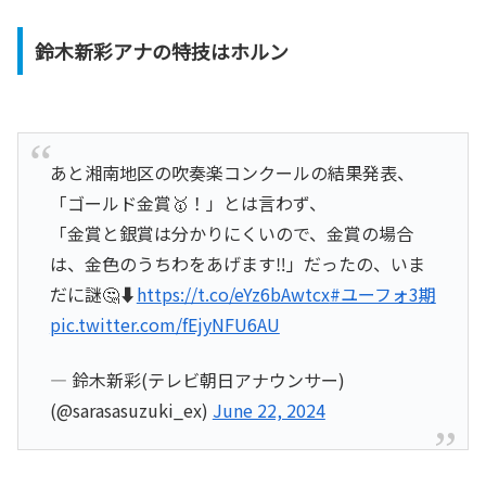
鈴木新彩アナの特技はホルン
あと湘南地区の吹奏楽コンクールの結果発表、
「ゴールド金賞🥇！」とは言わず、
「金賞と銀賞は分かりにくいので、金賞の場合
は、金色のうちわをあげます‼️」だったの、いま
だに謎🤔⬇️
https://t.co/eYz6bAwtcx
#ユーフォ3期
pic.twitter.com/fEjyNFU6AU
— 鈴木新彩(テレビ朝日アナウンサー)
(@sarasasuzuki_ex)
June 22, 2024