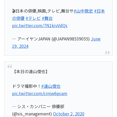
🎬日本の俳優,映画,テレビ,舞台🎊
#山中敦史
#日本
の俳優
#テレビ
#舞台
pic.twitter.com/7N1kivVdQs
— アーイヤンJAPAN (@JAPAN98539055)
June
19, 2024
【本日の遠山俊也】
ドラマ撮影中！
#遠山俊也
pic.twitter.com/crnjw6pcam
— シス・カンパニー 俳優部
(@sis_management)
October 2, 2020