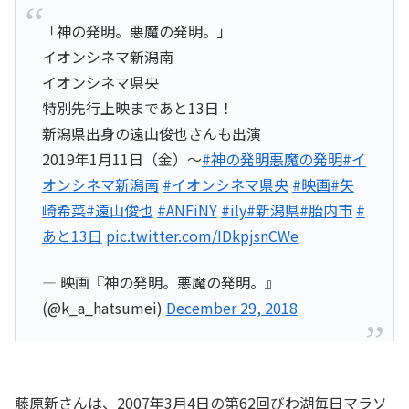
「神の発明。悪魔の発明。」
イオンシネマ新潟南
イオンシネマ県央
特別先行上映まであと13日！
新潟県出身の遠山俊也さんも出演
2019年1月11日（金）〜
#神の発明悪魔の発明
#イ
オンシネマ新潟南
#イオンシネマ県央
#映画
#矢
崎希菜
#遠山俊也
#ANFiNY
#ily
#新潟県
#胎内市
#
あと13日
pic.twitter.com/IDkpjsnCWe
— 映画『神の発明。悪魔の発明。』
(@k_a_hatsumei)
December 29, 2018
藤原新さんは、2007年3月4日の第62回びわ湖毎日マラソ