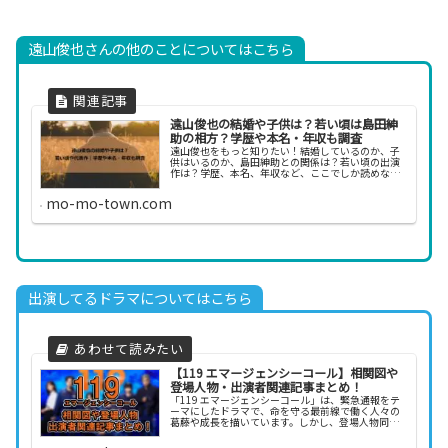
遠山俊也さんの他のことについてはこちら
遠山俊也の結婚や子供は？若い頃は島田紳
助の相方？学歴や本名・年収も調査
遠山俊也をもっと知りたい！結婚しているのか、子
供はいるのか、島田紳助との関係は？若い頃の出演
作は？学歴、本名、年収など、ここでしか読めない
情報も紹介します。
mo-mo-town.com
出演してるドラマについてはこちら
【119 エマージェンシーコール】相関図や
登場人物・出演者関連記事まとめ！
「119 エマージェンシーコール」は、緊急通報をテ
ーマにしたドラマで、命を守る最前線で働く人々の
葛藤や成長を描いています。しかし、登場人物同士
の複雑な人間関係やそれぞれが抱える過去など、た
だの救助活動にとどまらない深いストーリーが魅力