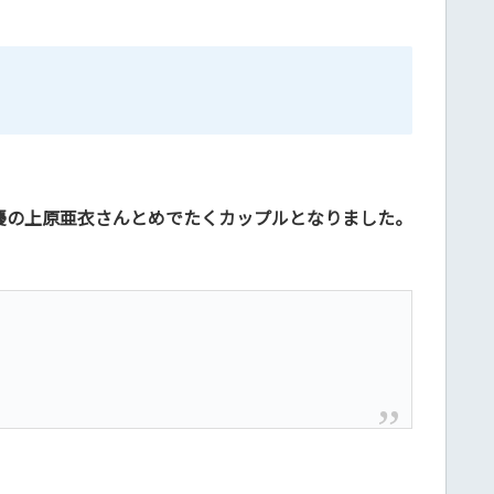
女優の上原亜衣さんとめでたくカップルとなりました。