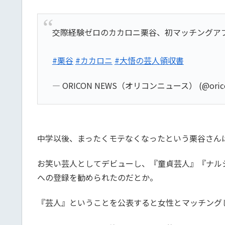
交際経験ゼロのカカロニ栗谷、初マッチングアプ
#栗谷
#カカロニ
#大悟の芸人領収書
— ORICON NEWS（オリコンニュース） (@oric
中学以後、まったくモテなくなったという栗谷さん
お笑い芸人としてデビューし、『童貞芸人』『ナル
への登録を勧められたのだとか。
『芸人』ということを公表すると女性とマッチング