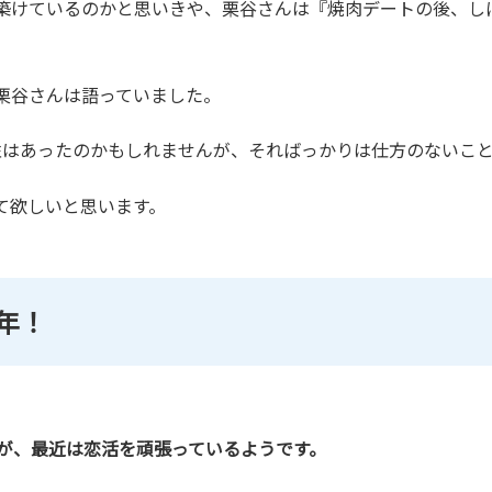
築けているのかと思いきや、栗谷さんは『焼肉デートの後、し
栗谷さんは語っていました。
性はあったのかもしれませんが、そればっかりは仕方のないこ
て欲しいと思います。
年！
すが、最近は恋活を頑張っているようです。