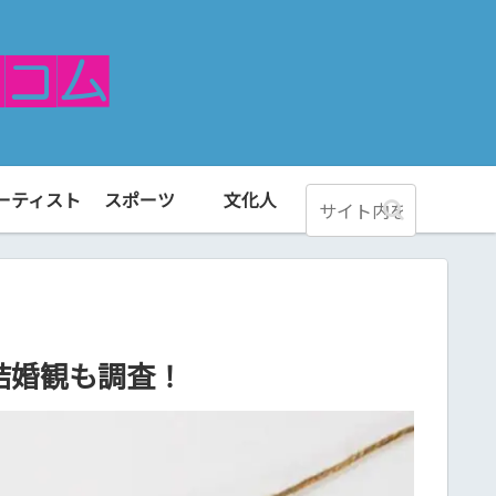
ーティスト
スポーツ
文化人
結婚観も調査！