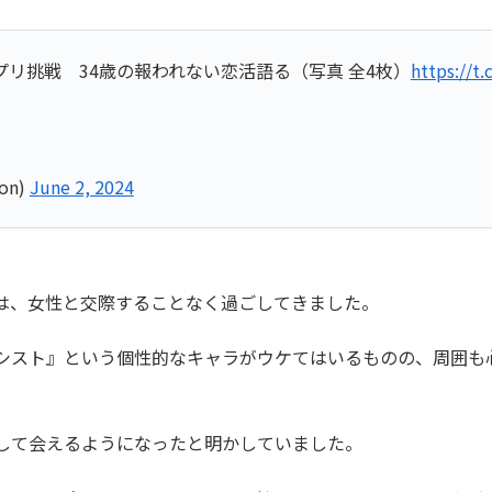
リ挑戦 34歳の報われない恋活語る（写真 全4枚）
https://t
on)
June 2, 2024
は、女性と交際することなく過ごしてきました。
シスト』という個性的なキャラがウケてはいるものの、周囲も
して会えるようになったと明かしていました。