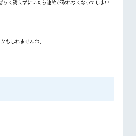
ばらく誘えずにいたら連絡が取れなくなってしまい
とかもしれませんね。