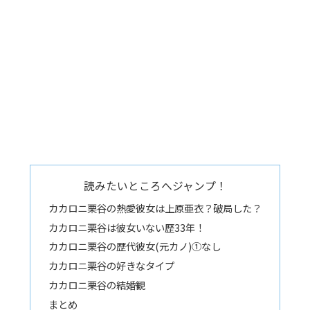
読みたいところへジャンプ！
カカロニ栗谷の熱愛彼女は上原亜衣？破局した？
カカロニ栗谷は彼女いない歴33年！
カカロニ栗谷の歴代彼女(元カノ)①なし
カカロニ栗谷の好きなタイプ
カカロニ栗谷の結婚観
まとめ