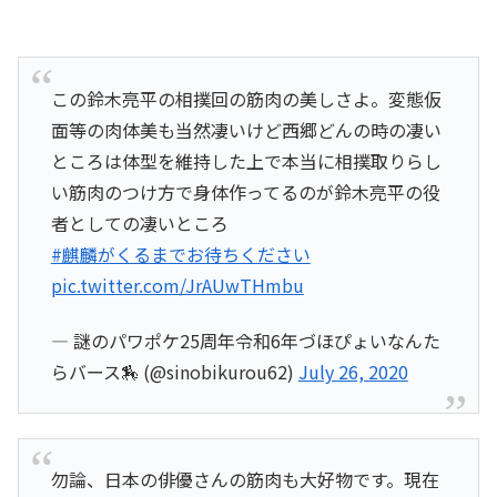
この鈴木亮平の相撲回の筋肉の美しさよ。変態仮
面等の肉体美も当然凄いけど西郷どんの時の凄い
ところは体型を維持した上で本当に相撲取りらし
い筋肉のつけ方で身体作ってるのが鈴木亮平の役
者としての凄いところ
#麒麟がくるまでお待ちください
pic.twitter.com/JrAUwTHmbu
— 謎のパワポケ25周年令和6年づほぴょいなんた
らバース🏇 (@sinobikurou62)
July 26, 2020
勿論、日本の俳優さんの筋肉も大好物です。現在