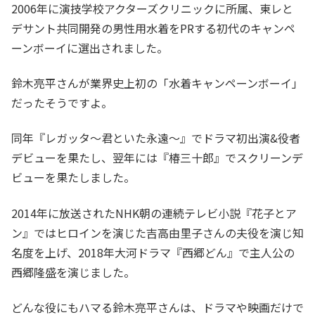
2006年に演技学校アクターズクリニックに所属、東レと
デサント共同開発の男性用水着をPRする初代のキャンペ
ーンボーイに選出されました。
鈴木亮平さんが業界史上初の「水着キャンペーンボーイ」
だったそうですよ。
同年『レガッタ〜君といた永遠〜』でドラマ初出演&役者
デビューを果たし、翌年には『椿三十郎』でスクリーンデ
ビューを果たしました。
2014年に放送されたNHK朝の連続テレビ小説『花子とア
ン』ではヒロインを演じた吉高由里子さんの夫役を演じ知
名度を上げ、2018年大河ドラマ『西郷どん』で主人公の
西郷隆盛を演じました。
どんな役にもハマる鈴木亮平さんは、ドラマや映画だけで