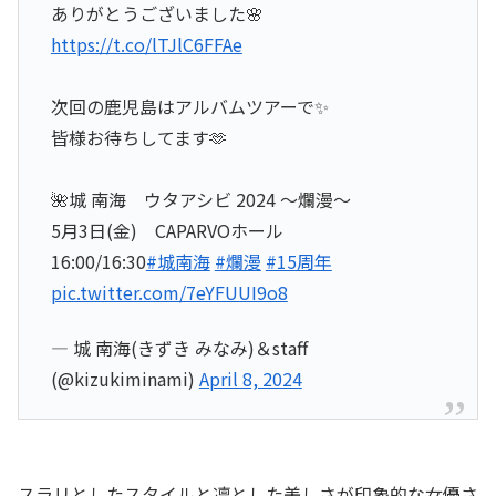
ありがとうございました🌸
https://t.co/lTJlC6FFAe
次回の鹿児島はアルバムツアーで✨
皆様お待ちしてます🫶
🌺城 南海 ウタアシビ 2024 〜爛漫〜
5月3日(金) CAPARVOホール
16:00/16:30
#城南海
#爛漫
#15周年
pic.twitter.com/7eYFUUI9o8
— 城 南海(きずき みなみ)＆staff
(@kizukiminami)
April 8, 2024
スラリとしたスタイルと凛とした美しさが印象的な女優さ