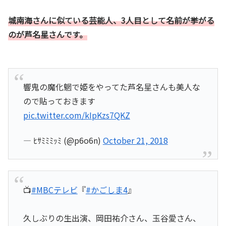
城南海さんに似ている芸能人、3人目として名前が挙がる
のが
芦名星さん
です。
響鬼の魔化魍で姫をやってた芦名星さんも美人な
ので貼っておきます
pic.twitter.com/kIpKzs7QKZ
— ﾋｻﾐﾐﾐｯﾐ (@p6o6n)
October 21, 2018
📺
#MBCテレビ
『
#かごしま4
』
久しぶりの生出演、岡田祐介さん、玉谷愛さん、