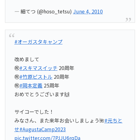
— 細てつ (@hoso_tetsu)
June 4, 2010
#オーガスタキャンプ
改めまして
㊗️
#スキマスイッチ
20周年
㊗️
#竹原ピストル
20周年
㊗️
#岡本定義
25周年
おめでとうございます🙌
サイコーでした！
みなさん、また来年お会いしましょう🌺
#元ちと
せ
#AugustaCamp2023
pic.twitter.com/7PJJU6rqDa