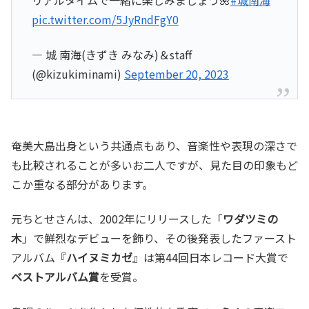
リアルタイムで一緒に楽しみましょう🌺
#城南海
pic.twitter.com/5JyRndFgY0
— 城 南海(きずき みなみ)＆staff
(@kizukiminami)
September 20, 2023
奄美大島出身という共通点もあり、音楽性や表現の深さで
も比較されることが多いお二人ですが、見た目の印象もど
こか重なる部分があります。
元ちとせさんは、2002年にリリースした「
ワダツミの
木
」で鮮烈なデビューを飾り、その後発表したファースト
アルバム『
ハイヌミカゼ
』は第44回日本レコード大賞で
ベストアルバム賞
を受賞。