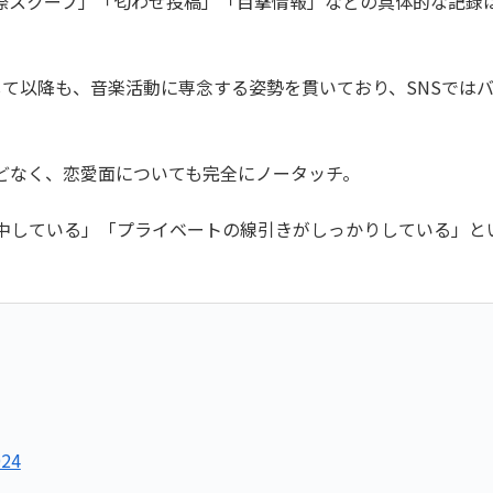
交際スクープ」「匂わせ投稿」「目撃情報」などの具体的な記録
を再始動して以降も、音楽活動に専念する姿勢を貫いており、SNS
どなく、恋愛面についても完全にノータッチ。
中している」「プライベートの線引きがしっかりしている」と
024