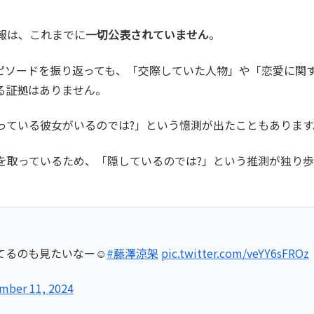
報は、これまでに
一切公表されていません
。
ピソードを振り返っても、「交際していた人物」や「恋愛に関
る証拠はありません。
っている彼女がいるのでは?」という憶測が出たこともあります
を取っているため、「隠しているのでは?」という推測が独り
るのも見たいなー☺️
#藤澤涼架
pic.twitter.com/veYY6sFROz
mber 11, 2024