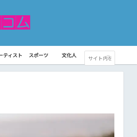
ーティスト
スポーツ
文化人
！
！