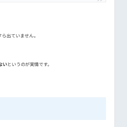
すら出ていません。
。
ない
というのが実情です。