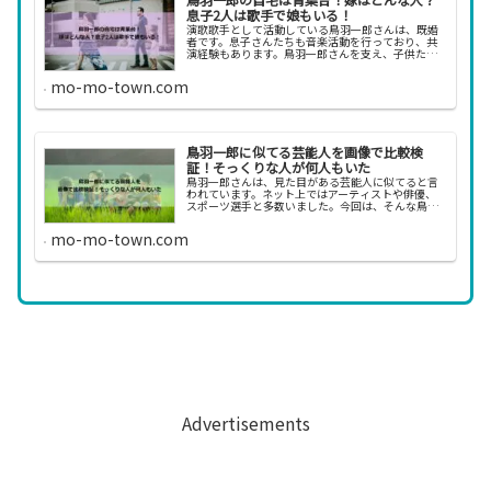
息子2人は歌手で娘もいる！
演歌歌手として活動している鳥羽一郎さんは、既婚
者です。息子さんたちも音楽活動を行っており、共
演経験もあります。鳥羽一郎さんを支え、子供たち
を育てた奥さんはどんな人なのでしょうか。今回
は、鳥羽一郎さんの奥さんや子供、自宅について調
mo-mo-town.com
べてみました...
鳥羽一郎に似てる芸能人を画像で比較検
証！そっくりな人が何人もいた
鳥羽一郎さんは、見た目がある芸能人に似てると言
われています。ネット上ではアーティストや俳優、
スポーツ選手と多数いました。今回は、そんな鳥羽
一郎さんに似てる芸能人を紹介します。鳥羽一郎に
似てる芸能人を画像で比較して検証 鳥羽一郎さんは
mo-mo-town.com
誰に、ど...
Advertisements