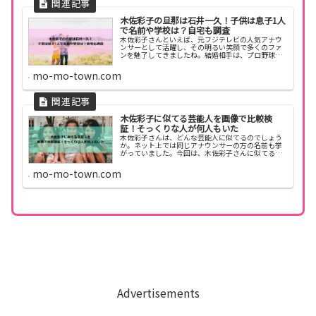
木佐彩子の旦那は石井一久！子供は息子1人
で名前や学校は？自宅も調査
木佐彩子さんといえば、元フジテレビの人気アナウ
ンサーとして活躍し、その明るい笑顔で多くのファ
ンを魅了してきましたね。結婚相手は、プロ野球選
手として名を馳せた石井一久さんということで、ご
夫婦そろって注目を浴びてきました。たとえば、お
mo-mo-town.com
子さんのこ...
木佐彩子に似てる芸能人を画像で比較検
証！そっくりな人が何人もいた
木佐彩子さんは、どんな芸能人に似てるのでしょう
か。ネット上では同じアナウンサーの方の名前も挙
がっていました。今回は、木佐彩子さんに似てる芸
能人を紹介します。木佐彩子に似てる芸能人を画像
で比較して検証 木佐彩子さんは、多数の方に見た目
mo-mo-town.com
が似てる...
Advertisements