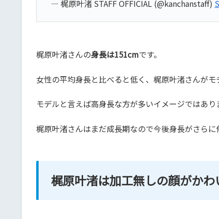
— 梶原叶渚 STAFF OFFICIAL (@kanchanstaff)
S
梶原叶渚さんの
身長は151cm
です。
女性の平均身長と比べると低く、梶原叶渚さんがモ
モデルと言えば高身長な方が多いイメージではあり
梶原叶渚さんはまだ成長期なので今後身長がさらに
梶原叶渚は加工無しの顔がかわ