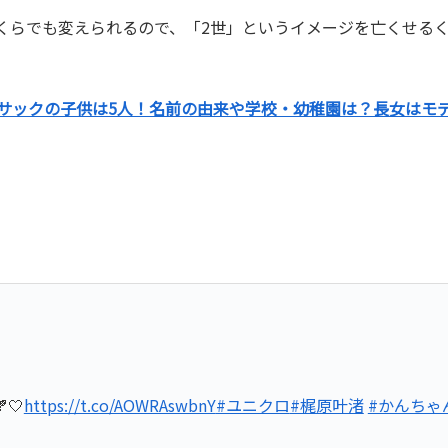
くらでも変えられるので、「2世」というイメージを亡くせる
サックの子供は5人！名前の由来や学校・幼稚園は？長女はモ
🤍
https://t.co/AOWRAswbnY
#ユニクロ
#梶原叶渚
#かんちゃ