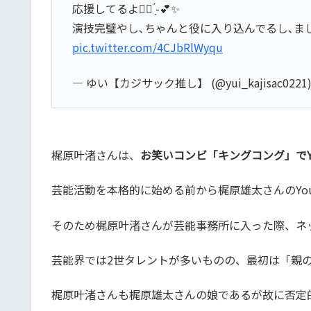
応援してるよ✊🏻 ̖́-︎💕︎︎✨️
演技完璧やし､ちゃんと役に入り込んでるし､まじで大
pic.twitter.com/4CJbRlWyqu
— ゆい【カジサック推し】 (@yui_kajisac0221
梶原叶渚さんは、
お笑いコンビ「キングコング」でYo
芸能活動を本格的に始める前から梶原雄太さんのYo
そのため梶原叶渚さんが芸能事務所に入った際、ネ
芸能界では2世タレントが多いものの、最初は「親
梶原叶渚さんも梶原雄太さんの娘であるが故に否定