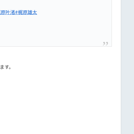
梶原叶渚
#梶原雄太
ます。