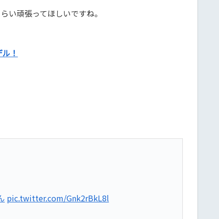
くらい頑張ってほしいですね。
デル！
ん
pic.twitter.com/Gnk2rBkL8l