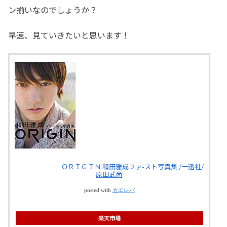
ン揃いなのでしょうか？
早速、見ていきたいと思います！
ＯＲＩＧＩＮ 和田雅成ファ-スト写真集 /一迅社/
原田武尚
posted with
カエレバ
楽天市場