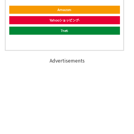
Amazon
Yahooショッピング
7net
Advertisements