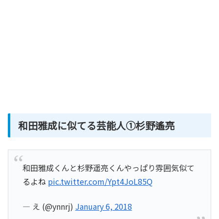
和田雅成に似てる芸能人①杉野遙亮
和田雅成くんと杉野遥亮くんやっぱり雰囲気似て
るよね
pic.twitter.com/Ypt4JoL85Q
— え (@ynnrj)
January 6, 2018