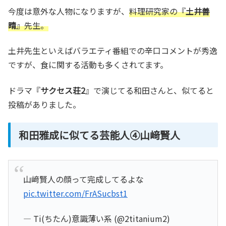
今度は意外な人物になりますが、
料理研究家の『
土井善
晴
』先生。
土井先生といえばバラエティ番組での辛口コメントが秀逸
ですが、食に関する活動も多くされてます。
ドラマ『
サクセス荘2
』で演じてる和田さんと、似てると
投稿がありました。
和田雅成に似てる芸能人④山﨑賢人
山﨑賢人の顔って完成してるよな
pic.twitter.com/FrASucbst1
— Ti(ちたん)意識薄い系 (@2titanium2)