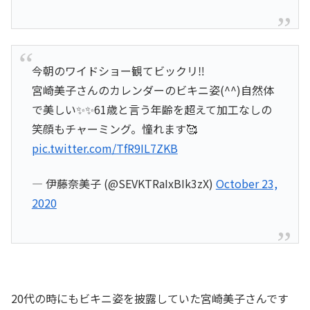
今朝のワイドショー観てビックリ‼️
宮崎美子さんのカレンダーのビキニ姿(^^)自然体
で美しい✨✨61歳と言う年齢を超えて加工なしの
笑顔もチャーミング。憧れます🥰
pic.twitter.com/TfR9IL7ZKB
— 伊藤奈美子 (@SEVKTRaIxBIk3zX)
October 23,
2020
20代の時にもビキニ姿を披露していた宮崎美子さんです