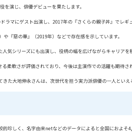
家茂役を演じ、俳優デビューを果たします。
などのドラマにゲスト出演し、2017年の『さくらの親子丼』でレ
年）や『惡の華』（2019年）などで存在感を示しています。
た人気シリーズにも出演し、役柄の幅を広げながらキャリアを
せる柔軟さが評価されており、今後は主演作での活躍も期待さ
てきた大地伸永さんは、次世代を担う実力派俳優の一人といえ
的珍しく、名字由来netなどのデータによると全国におよそ4,