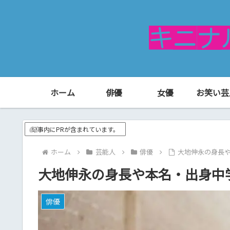
ホーム
俳優
女優
お笑い芸
記事内にPRが含まれています。
ホーム
芸能人
俳優
大地伸永の身長
大地伸永の身長や本名・出身中
俳優