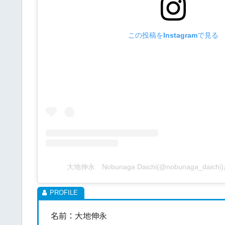
この投稿をInstagramで見る
大地伸永 Nobunaga Daichi(@nobunaga_dai
名前：大地伸永