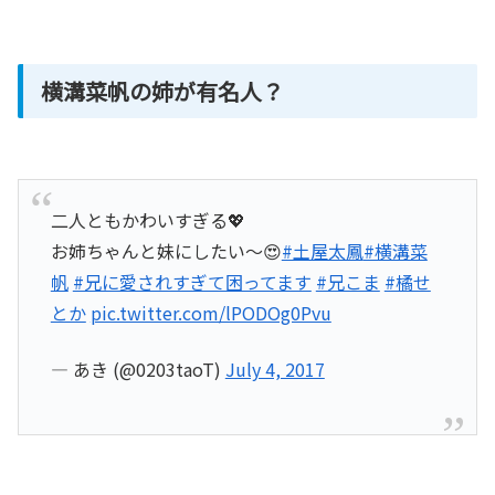
横溝菜帆の姉が有名人？
二人ともかわいすぎる💖
お姉ちゃんと妹にしたい～😍
#土屋太鳳
#横溝菜
帆
#兄に愛されすぎて困ってます
#兄こま
#橘せ
とか
pic.twitter.com/lPODOg0Pvu
— あき (@0203taoT)
July 4, 2017