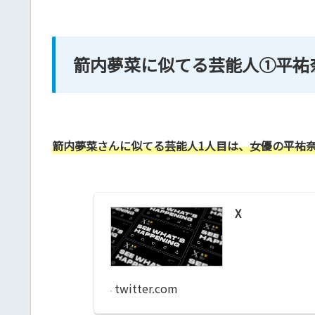
箭内夢菜に似てる芸能人①平祐
箭内夢菜さんに似てる芸能人1人目は、女優の平祐
X
twitter.com