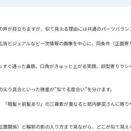
との声が目立ちますが、似て見える理由には共通のパーツバラン
広告ビジュアルなど一次情報の画像を中心に、同条件（正面寄
っすぐ通った鼻筋、口角がきゅっと上がる笑顔、卵型寄りでシ
の尖り具合といった微差が”似てる度合い”を分けます。
」「暗髪×前髪あり」の三要素が重なると箭内夢菜さんに寄り
位置関係）と輪郭の影の入り方まで見ながら、どこが似て見え