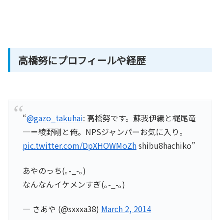
高橋努にプロフィールや経歴
“
@gazo_takuhai
: 高橋努です。蘇我伊織と梶尾竜
一＝綾野剛と俺。NPSジャンパーお気に入り。
pic.twitter.com/DpXHOWMoZh
shibu8hachiko”
あやのっち(｡-_-｡)
なんなんイケメンすぎ(｡-_-｡)
— さあや (@sxxxa38)
March 2, 2014