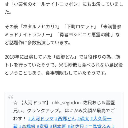
オ「小栗旬のオールナイトニッポン」にも出演していまし
た。
その後「ホタルノヒカリ2」「下町ロケット」「未満警察
ミッドナイトランナー」「勇者ヨシヒコと悪霊の鍵 」な
ど話題作に多数出演しています。
2018年に出演していた「西郷どん」では役作りの為、筋
トレを行っていたそうで、米も砂糖も食べられない島民役
ということもあり、食事制限もしていたそうです。
☆ 【大河ドラマ】 nhk_segodon: 佐民おじ＆富堅
兄ぃ、クランクアップ。 はにかみ笑顔が最高でご
わす！
#大河ドラマ
#西郷どん
#瑛太
#大久保一
蔵
#高橋努
#富堅
#柄本明
#龍佐民
#二階堂ふみ
#