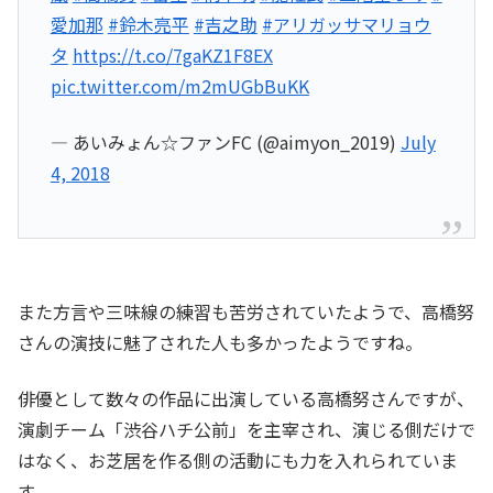
愛加那
#鈴木亮平
#吉之助
#アリガッサマリョウ
タ
https://t.co/7gaKZ1F8EX
pic.twitter.com/m2mUGbBuKK
— あいみょん☆ファンFC (@aimyon_2019)
July
4, 2018
また方言や三味線の練習も苦労されていたようで、高橋努
さんの演技に魅了された人も多かったようですね。
俳優として数々の作品に出演している高橋努さんですが、
演劇チーム「渋谷ハチ公前」を主宰され、演じる側だけで
はなく、お芝居を作る側の活動にも力を入れられていま
す。