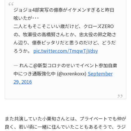
ジョジョ4部実写の億泰がイケメンすぎると昨日
呟いたが･･･
二人ともそこそこいい歳だけど、クローズZERO
の、牧瀬役の高橋努さんとか、忠太役の鈴之助さ
ん辺り、億泰ピッタリだと思うのだけど、どうだ
ろうか。
pic.twitter.com/TmqwTjVdsy
— れんこ@新型コロナのせいでイベント参加自粛
中につき通販強化中 (@xxrenkoxx)
September
29, 2016
また共演していた小栗旬さんとは、プライベートでも仲が
良く、若い頃に一緒に住んでいたこともあるそうで、ラジ