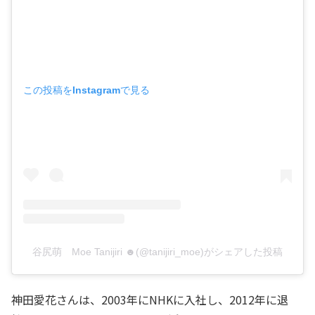
この投稿をInstagramで見る
谷尻萌 Moe Tanijiri ☻(@tanijiri_moe)がシェアした投稿
神田愛花さんは、2003年にNHKに入社し、2012年に退