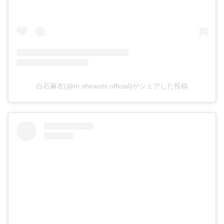
白石麻衣(@m.shiraishi.official)がシェアした投稿