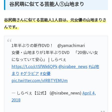
谷尻萌に似てる芸能人①山地まり
谷尻萌さんに似てる芸能人1人目は、元女優の山地まりさ
んです。
1年半ぶりの新作DVD！ @yamachimari
女優・山地まりが1年半ぶりDVD 「20倍いい女
になっていて安心」 | しらべぇ
https://t.co/ctSfWk6QPk
@sirabee_news
#山地
まり
#グラビア
#女優
pic.twitter.com/vIRBTYEMUm
— しらべぇ【公式】 (@sirabee_news)
April 4,
2018