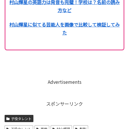
村山輝星の英語力は発音も完璧！学校は？名前の読み
方など
村山輝星に似てる芸能人を画像で比較して検証してみ
た
Advertisements
スポンサーリンク
子役タレント
子役タレント
家族
村山輝星
髪型