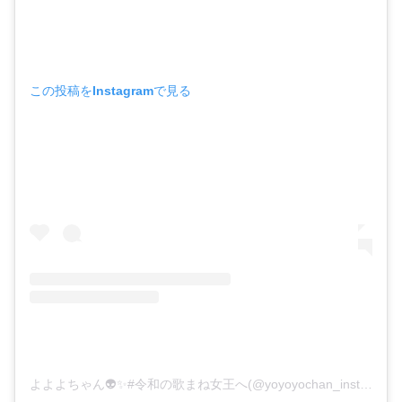
この投稿をInstagramで見る
よよよちゃん👽✨#令和の歌まね女王へ(@yoyoyochan_insta)がシェアした投稿