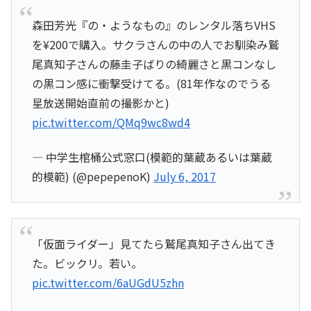
森田芳光『の・ようなもの』のレンタル落ちVHS
を¥200で購入。サクラさんの中の人でお馴染み鷲
尾真知子さんの藤圭子ばりの綺麗さと黒コンなし
の黒コン感に衝撃受けてる。(81年作なのでうる
星放送開始直前の撮影かと)
pic.twitter.com/QMq9wc8wd4
— 中学生棺桶公式窓口(模範的葉蔵あるいは葉蔵
的模範) (@pepepenoK)
July 6, 2017
「仮面ライダー」見てたら鷲尾真知子さん出てき
た。ビックリ。若い。
pic.twitter.com/6aUGdU5zhn