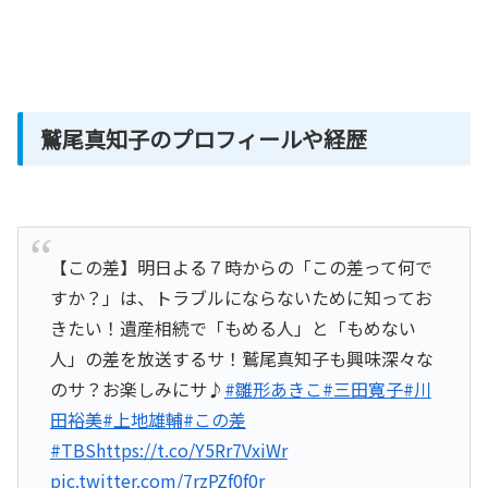
鷲尾真知子のプロフィールや経歴
【この差】明日よる７時からの「この差って何で
すか？」は、トラブルにならないために知ってお
きたい！遺産相続で「もめる人」と「もめない
人」の差を放送するサ！鷲尾真知子も興味深々な
のサ？お楽しみにサ♪
#雛形あきこ
#三田寛子
#川
田裕美
#上地雄輔
#この差
#TBS
https://t.co/Y5Rr7VxiWr
pic.twitter.com/7rzPZf0f0r