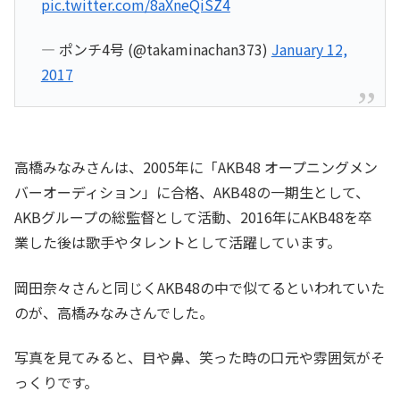
pic.twitter.com/8aXneQiSZ4
— ポンチ4号 (@takaminachan373)
January 12,
2017
高橋みなみさんは、2005年に「AKB48 オープニングメン
バーオーディション」に合格、AKB48の一期生として、
AKBグループの総監督として活動、2016年にAKB48を卒
業した後は歌手やタレントとして活躍しています。
岡田奈々さんと同じくAKB48の中で似てるといわれていた
のが、高橋みなみさんでした。
写真を見てみると、目や鼻、笑った時の口元や雰囲気がそ
っくりです。