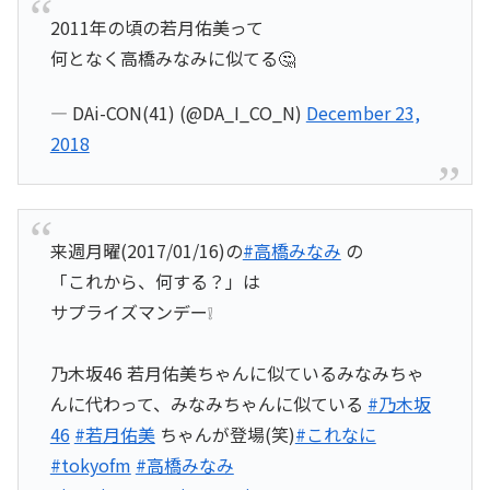
2011年の頃の若月佑美って
何となく高橋みなみに似てる🤔
— DAi-CON(41) (@DA_I_CO_N)
December 23,
2018
来週月曜(2017/01/16)の
#高橋みなみ
の
「これから、何する？」は
サプライズマンデー❕
乃木坂46 若月佑美ちゃんに似ているみなみちゃ
んに代わって、みなみちゃんに似ている
#乃木坂
46
#若月佑美
ちゃんが登場(笑)
#これなに
#tokyofm
#高橋みなみ