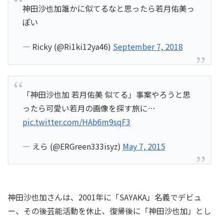
神田沙也加誰かに似てるなと思ったら若月佑美っ
ぽい
— Ricky (@Ri1ki12ya46)
September 7, 2018
「神田沙也加 若月佑美 似てる」事案やろうと思
ったら可愛い若月の画像を探す旅に…
pic.twitter.com/HAb6m9sqF3
— えら (@ERGreen333isyz)
May 7, 2015
神田沙也加さんは、2001年に「SAYAKA」名義でデビュ
ー、その後芸能活動を休止、復帰後に「神田沙也加」とし