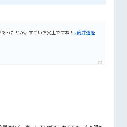
があったとか。すごいお父上ですね！
#筒井道隆
会話はなく、家にいるのがとにかく辛かったと明か