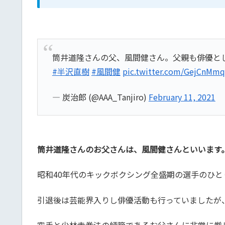
筒井道隆さんの父、風間健さん。父親も俳優と
#半沢直樹
#風間健
pic.twitter.com/GejCnMm
— 炭治郎 (@AAA_Tanjiro)
February 11, 2021
筒井道隆さんのお父さんは、風間健さんといいます
昭和40年代のキックボクシング全盛期の選手のひ
引退後は芸能界入りし俳優活動も行っていましたが
空手と少林寺拳法の師範であるお父さんに非常に厳