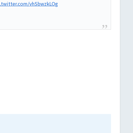
c.twitter.com/vhSbwzkLOg
。