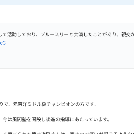
して活動しており、ブルースリーと共演したことがあり、親交
qcG
。
とりで、元東洋ミドル級チャンピオンの方です。
、今は風間塾を開設し後進の指導にあたっています。
しく育てられた筒井道隆さんは、家の中で笑いが起きるような