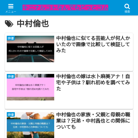
メニュー
検索
中村倫也
中村倫也に似てる芸能人が何人か
俳優
いたので画像で比較して検証して
みた
中村倫也の嫁は水卜麻美アナ！自
俳優
宅や子供は？馴れ初めを調べてみ
た
中村倫也の家族・父親と母親の職
俳優
業は？兄弟・中村昌也との関係に
ついても