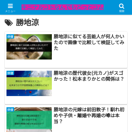
メニュー
検索
勝地涼
勝地涼に似てる芸能人が何人かい
俳優
たので画像で比較して検証してみ
た
勝地涼の歴代彼女(元カノ)がスゴ
俳優
かった！松本まりかとの関係は？
勝地涼の元嫁は前田敦子！馴れ初
俳優
めや子供・離婚や再婚の噂は本
当？