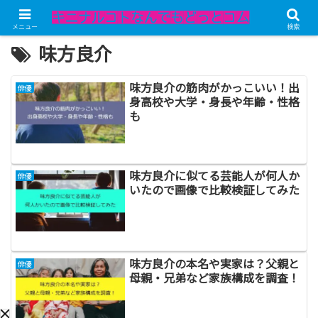
メニュー
検索
味方良介
味方良介の筋肉がかっこいい！出
俳優
身高校や大学・身長や年齢・性格
も
味方良介に似てる芸能人が何人か
俳優
いたので画像で比較検証してみた
味方良介の本名や実家は？父親と
俳優
母親・兄弟など家族構成を調査！