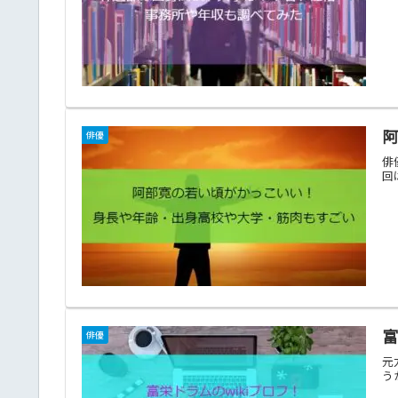
俳優
俳
回
富
俳優
元
う