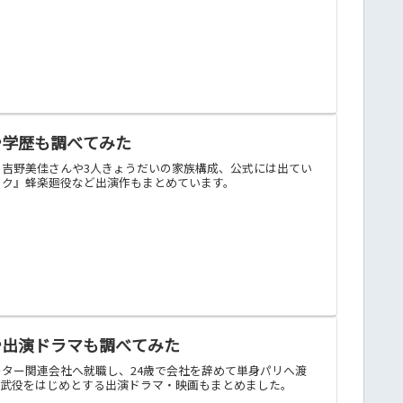
や学歴も調べてみた
母親の吉野美佳さんや3人きょうだいの家族構成、公式には出てい
ック』蜂楽廻役など出演作もまとめています。
や出演ドラマも調べてみた
ター関連会社へ就職し、24歳で会社を辞めて単身パリへ渡
蒙武役をはじめとする出演ドラマ・映画もまとめました。