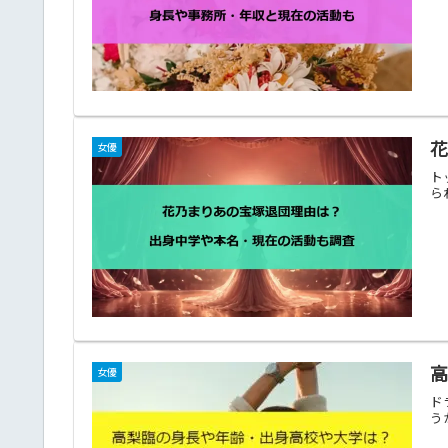
女優
ト
ら
女優
ド
う