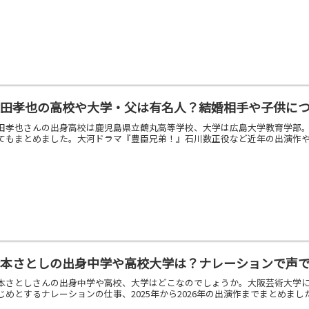
迫田孝也の高校や大学・父は有名人？結婚相手や子供に
田孝也さんの出身高校は鹿児島県立鶴丸高等学校、大学は広島大学教育学部。
てもまとめました。大河ドラマ『豊臣兄弟！』石川数正役など近年の出演作
橋本さとしの出身中学や高校大学は？ナレーションで声
本さとしさんの出身中学や高校、大学はどこなのでしょうか。大阪芸術大学に
じめとするナレーションの仕事、2025年から2026年の出演作までまとめま