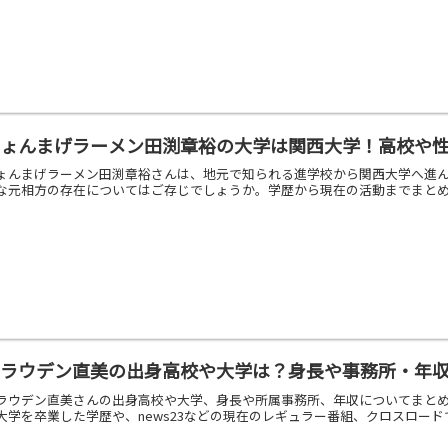
ちょんまげラーメン田渕章裕の大学は関西大学！高校や
ょんまげラーメン田渕章裕さんは、地元で知られる進学校から関西大学へ進
な元相方の存在についてはご存じでしょうか。学歴から現在の活動までまと
トラウデン直美の出身高校や大学は？身長や事務所・年
ラウデン直美さんの出身高校や大学、身長や所属事務所、年収についてまと
大学を卒業した学歴や、news23などの現在のレギュラー番組、クロスロー