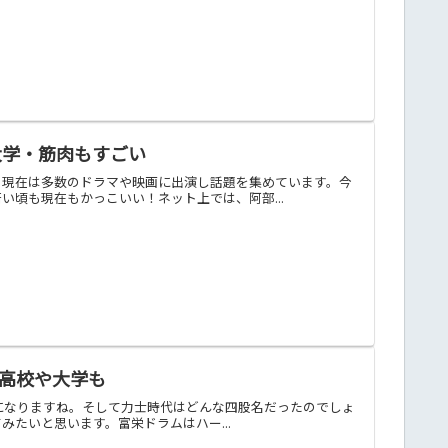
大学・筋肉もすごい
。現在は多数のドラマや映画に出演し話題を集めています。今
頃も現在もかっこいい！ネット上では、阿部...
身高校や大学も
が気になりますね。そして力士時代はどんな四股名だったのでしょ
たいと思います。富栄ドラムはハー...