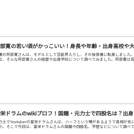
阿部寛の若い頃がかっこいい！身長や年齢・出身高校や
優の阿部寛さんは、モデルとして芸能界入りし、その後俳優に転身しました
は、そんな阿部寛さんの経歴や出身学校について調べてみました。阿部寛は若い
栄ドラムのwikiプロフ！国籍・元力士で四股名は？出
力士でYoutuberの富栄ドラムさんは、ハーフという噂があるようで真相
か。そこで今回は、富栄ドラムさんの国籍や四股名、学歴などについて調べてみ