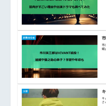
市
歌舞伎役者
市
姫
女優
キ
さ