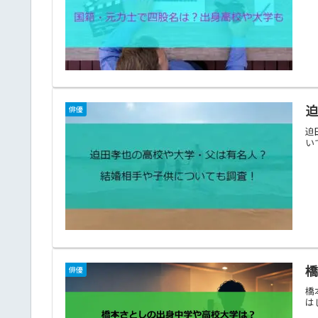
俳優
迫
い
俳優
橋
は