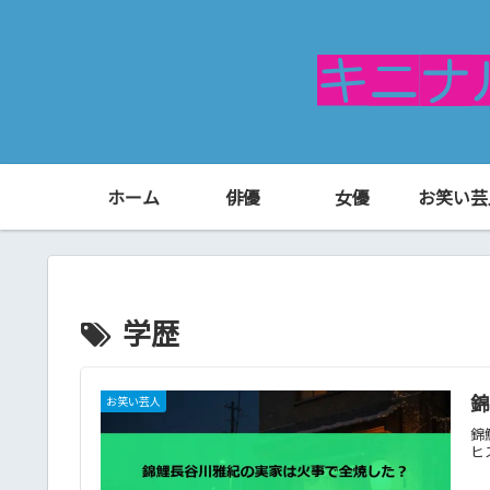
ホーム
俳優
女優
お笑い芸
学歴
お笑い芸人
錦
ヒ