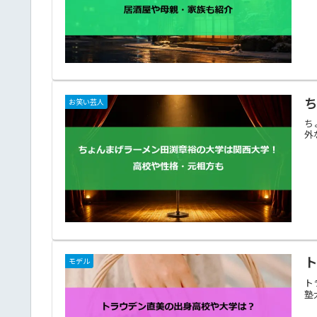
お笑い芸人
ち
外
モデル
ト
塾