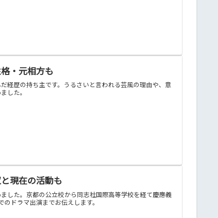
性格・元相方も
んだ経歴の持ち主です。うるさいと言われる芸風の理由や、意
めました。
収と現在の活動も
めました。京都の公立校から同志社国際高等学校を経て慶應義
ドでのドラマ出演までお伝えします。