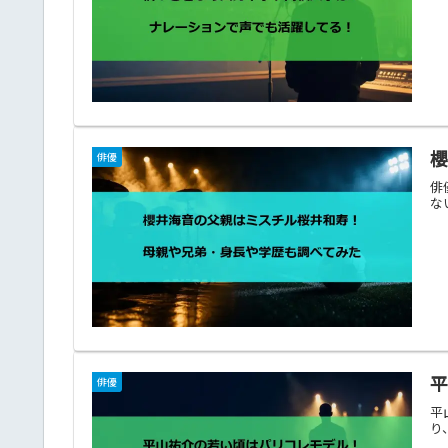
俳優
俳
な
俳優
平
り