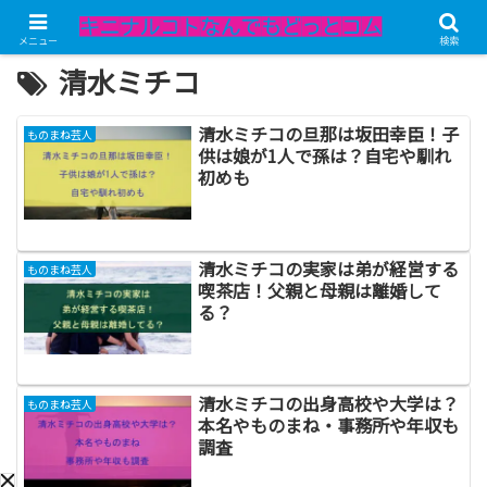
メニュー
検索
清水ミチコ
清水ミチコの旦那は坂田幸臣！子
ものまね芸人
供は娘が1人で孫は？自宅や馴れ
初めも
清水ミチコの実家は弟が経営する
ものまね芸人
喫茶店！父親と母親は離婚して
る？
清水ミチコの出身高校や大学は？
ものまね芸人
本名やものまね・事務所や年収も
調査