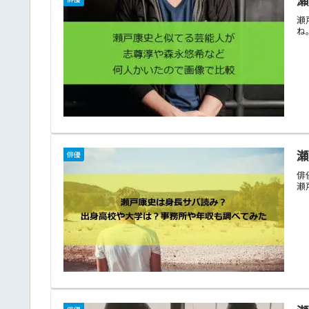
瀬
ね
俳優
俳
瀬