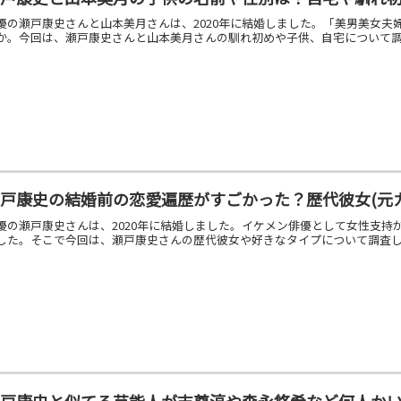
優の瀬戸康史さんと山本美月さんは、2020年に結婚しました。「美男美女
か。今回は、瀬戸康史さんと山本美月さんの馴れ初めや子供、自宅について調べ
戸康史の結婚前の恋愛遍歴がすごかった？歴代彼女(元
優の瀬戸康史さんは、2020年に結婚しました。イケメン俳優として女性支
した。そこで今回は、瀬戸康史さんの歴代彼女や好きなタイプについて調査しま
瀬戸康史と似てる芸能人が志尊淳や森永悠希など何人か