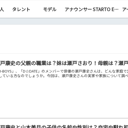
人
タレント
モデル
アナウンサー
STARTO ENTERTAINMENT（旧ジャニーズ）
ア
瀬戸康史の父親の職業は？妹は瀬戸さおり！母親は？瀬
D-BOYS」、「D☆DATE」のメンバーで俳優の瀬戸康史さんは、どんな家
している方なのでしょうか。今回は、瀬戸康史さんの実家や家族について調べて
瀬戸康史と山本美月の子供の名前や性別は？自宅や馴れ