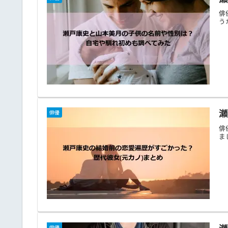
俳
う
瀬
俳優
俳
ま
俳優