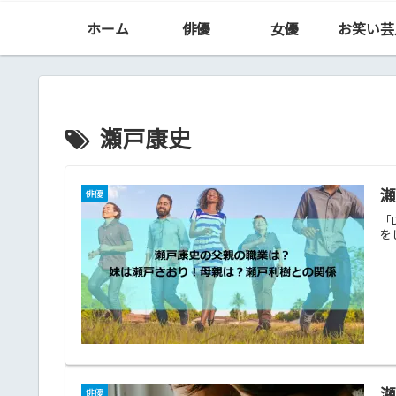
ホーム
俳優
女優
お笑い芸
瀬戸康史
俳優
「
を
俳優