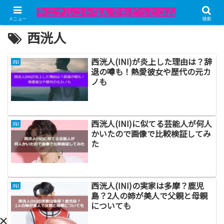
メニュー
検索
西洸人
西洸人(INI)が炎上した理由は？辞
INI
退の噂も！熱愛彼女や歴代の元カ
ノも
西洸人(INI)に似てる芸能人が何人
INI
かいたので画像で比較検証してみ
た
西洸人(INI)の実家は多摩？鹿児
INI
島？2人の姉が美人で父親と母親
についても