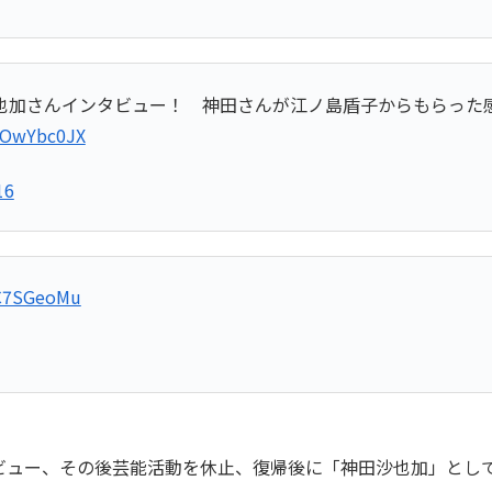
也加さんインタビュー！ 神田さんが江ノ島盾子からもらった
wOwYbc0JX
16
NC7SGeoMu
でデビュー、その後芸能活動を休止、復帰後に「神田沙也加」と