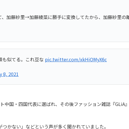
て、加藤紗里→加藤綾菜に勝手に変換してたから、加藤紗里の離
顔も似てる。これ豆な
pic.twitter.com/xkHiOMyX6c
y 8, 2021
テスト中国・四国代表に選ばれ、その後ファッション雑誌『GLi
がつかない」などという声が多く聞かれていました。