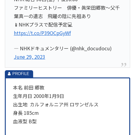
ファミリーヒストリー 俳優・眞栄田郷敦～父千
葉真一の遺志 飛躍の陰に先祖あり
📱NHKプラスで配信予定💻
https://t.co/P39OCpGyWf
— NHKドキュメンタリー (@nhk_docudocu)
June 29, 2023
本名 前田 郷敦
生年月日 2000年1月9日
出生地 カルフォルニア州 ロサンゼルス
身長 185cm
血液型 B型