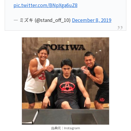
pic.twitter.com/BNpXga6uZ8
— ミズキ (@stand_off_10)
December 8, 2019
出典元：Instagram