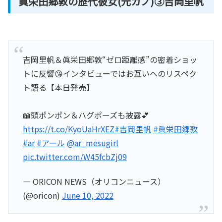
眞栄田郷敦の歴代彼女(元カノ)③吉岡里帆
吉岡里帆＆眞栄田郷敦“ゼロ距離感”の密着ショッ
トに反響😘インタビューではお互いへのリスペク
ト語る【本日発売】
📖頭ポンポン＆ハグポーズも披露💕
https://t.co/KyoUaHrXEZ
#吉岡里帆
#眞栄田郷敦
#ar
#アール
@ar_mesugirl
pic.twitter.com/W45fcbZj09
— ORICON NEWS（オリコンニュース）
(@oricon)
June 10, 2022