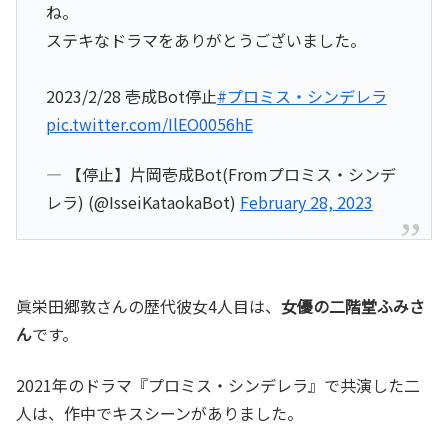
ね。
ステキなドラマをありがとうございました。
2023/2/28 壱成Bot停止
#プロミス・シンデレラ
pic.twitter.com/IlEO0056hE
— 【停止】片岡壱成Bot(Fromプロミス・シンデ
レラ) (@IsseiKataokaBot)
February 28, 2023
眞栄田郷敦さんの歴代彼女4人目は、
女優の二階堂ふみさ
ん
です。
2021年のドラマ『プロミス・シンデレラ』で共演した二
人は、作中でキスシーンがありました。