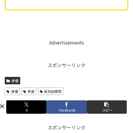
Advertisements
スポンサーリンク
俳優
俳優
熱愛
眞栄田郷敦
X
Facebook
コピー
スポンサーリンク