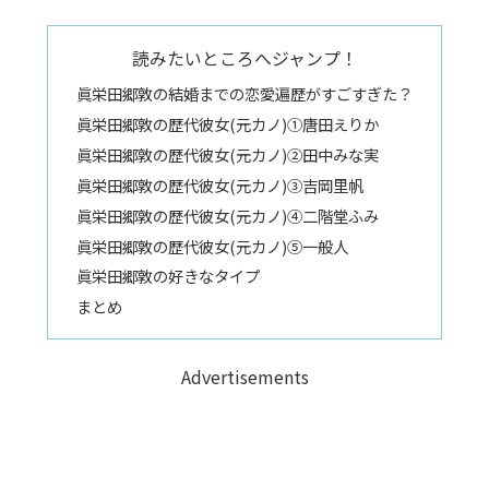
読みたいところへジャンプ！
眞栄田郷敦の結婚までの恋愛遍歴がすごすぎた？
眞栄田郷敦の歴代彼女(元カノ)①唐田えりか
眞栄田郷敦の歴代彼女(元カノ)②田中みな実
眞栄田郷敦の歴代彼女(元カノ)③吉岡里帆
眞栄田郷敦の歴代彼女(元カノ)④二階堂ふみ
眞栄田郷敦の歴代彼女(元カノ)⑤一般人
眞栄田郷敦の好きなタイプ
まとめ
Advertisements