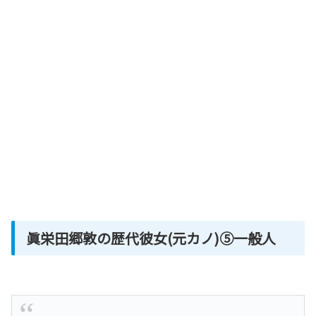
眞栄田郷敦の歴代彼女(元カノ)⑤一般人