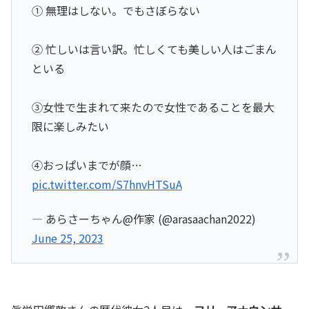
① 無理はしない。でもさぼらない
② 忙しいは言い訳。忙しくても美しい人はごまん
といる
③女性で生まれて来たので女性であることを最大
限に楽しみたい
④おっぱいまでが顔…
pic.twitter.com/S7hnvHTSuA
— あらさーちゃん@作家 (@arasaachan2022)
June 25, 2023