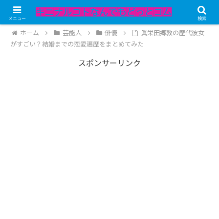
記事内にPRが含まれています。
メニュー
検索
ホーム
芸能人
俳優
眞栄田郷敦の歴代彼女
がすごい？結婚までの恋愛遍歴をまとめてみた
スポンサーリンク