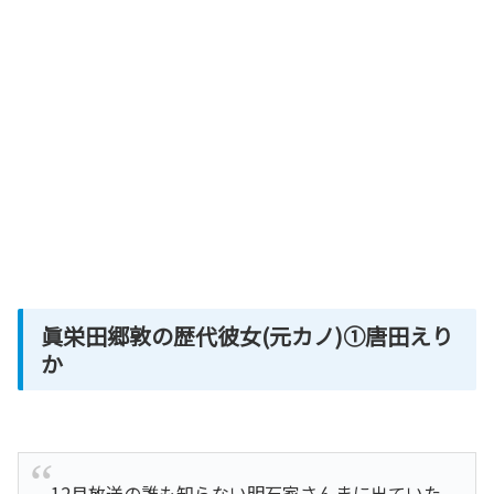
眞栄田郷敦の歴代彼女(元カノ)①唐田えり
か
12月放送の誰も知らない明石家さんまに出ていた