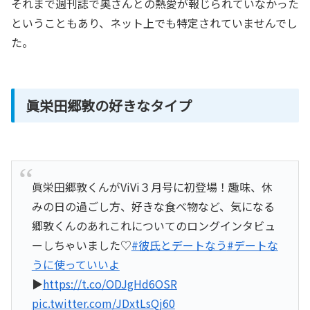
それまで週刊誌で奥さんとの熱愛が報じられていなかった
ということもあり、ネット上でも特定されていませんでし
た。
眞栄田郷敦の好きなタイプ
眞栄田郷敦くんがViVi３月号に初登場！趣味、休
みの日の過ごし方、好きな食べ物など、気になる
郷敦くんのあれこれについてのロングインタビュ
ーしちゃいました♡
#彼氏とデートなう
#デートな
うに使っていいよ
▶
https://t.co/ODJgHd6OSR
pic.twitter.com/JDxtLsQj60