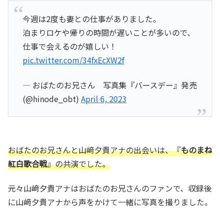
今週は2度も妻との仕事がありました。
泊まりロケや帰りの時間が遅いことが多いので、
仕事で会えるのが嬉しい！
pic.twitter.com/34fxEcXW2f
— おばたのお兄さん 写真集『バースデー』発売
(@hinode_obt)
April 6, 2023
おばたのお兄さんと山﨑夕貴アナの出会いは、『
ものまね
紅白歌合戦
』の共演でした。
元々山﨑夕貴アナはおばたのお兄さんのファンで、収録後
に山﨑夕貴アナから声をかけて一緒に写真を撮りました。