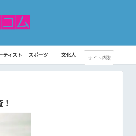
ーティスト
スポーツ
文化人
査！