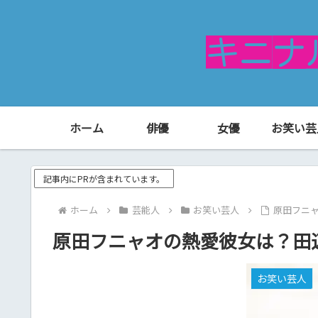
ホーム
俳優
女優
お笑い芸
記事内にPRが含まれています。
ホーム
芸能人
お笑い芸人
原田フニ
原田フニャオの熱愛彼女は？田
お笑い芸人