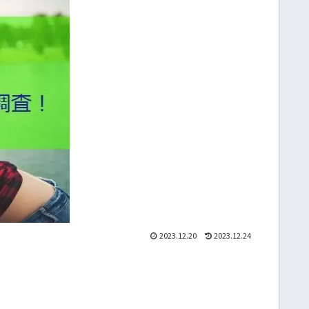
2023.12.20
2023.12.24