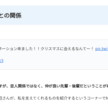
との関係
ネーション来ました！！クリスマスに会えるなんてー！
pic.tw
15
すが、恋人関係ではなく、仲が良い先輩・後輩だということが
辺さんが、私を支えてくれるものを紹介するというコーナーでN