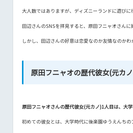
大人数ではありますが、ディズニーランドに遊びに
田辺さんのSNSを拝見すると、原田フニャオさんに
しかし、田辺さんの好意は恋愛なのか友情なのかわ
原田フニャオの歴代彼女(元カ
原田フニャオさんの歴代彼女(元カノ)1人目は、大
初めての彼女とは、大学時代に後楽園ゆうえんちの