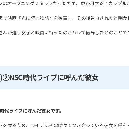
ンのオープニングスタッフだったため、数か月するとカップル
家で映画『君に読む物語』を鑑賞し、その後告白されたと明か
さんが違う女子と映画に行ったのがバレて破局したとのことで
)②NSC時代ライブに呼んだ彼女
C時代ライブに呼んだ彼女です。
トを売るため、ライブにその時々でつき合っている彼女を呼ん