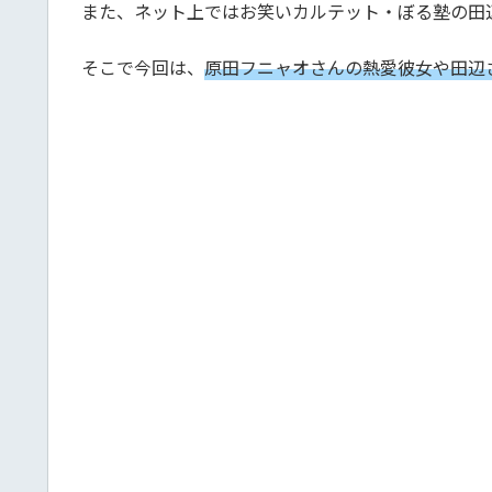
また、ネット上ではお笑いカルテット・ぼる塾の田
そこで今回は、
原田フニャオさんの熱愛彼女や田辺