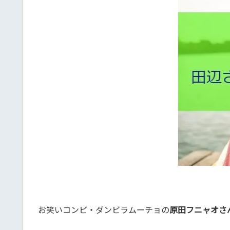
お笑いコンビ・ダンビラムーチョの
原田フニャオさ