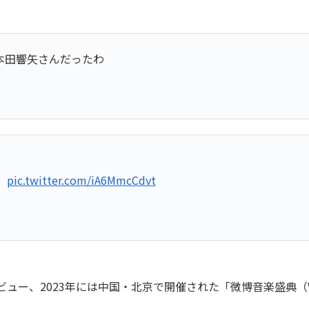
本田響矢さんだったわ
）
pic.twitter.com/iA6MmcCdvt
、2023年には中国・北京で開催された「微博音楽盛典（Weibo