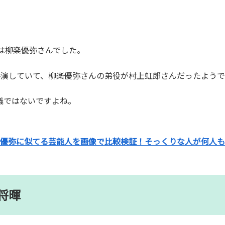
は柳楽優弥さんでした。
共演していて、
柳
楽
優
弥さん
の弟役が
村上虹郎さん
だったようで
議ではないですよね。
優弥に似てる芸能人を画像で比較検証！そっくりな人が何人も
将暉