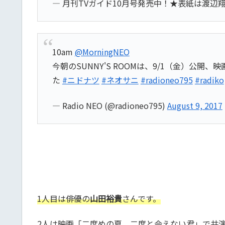
— 月刊TVガイド10月号発売中！★表紙は渡辺翔太＆
10am
@MorningNEO
今朝のSUNNY'S ROOMは、9/1（金）公開
た
#ニドナツ
#ネオサニ
#radioneo795
#radiko
— Radio NEO (@radioneo795)
August 9, 2017
1人目は俳優の
山田裕貴
さんです。
2人は映画「二度めの夏、二度と会えない君」で共