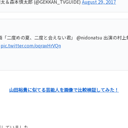
森本慎太郎 (@GEKKAN_TVGUIDE)
August 29, 2017
、映画「二度めの夏、二度と会えない君」 @nidonatsu 出
pic.twitter.com/oqraxHrVQn
山田裕貴に似てる芸能人を画像で比較検証してみた！
演していました。