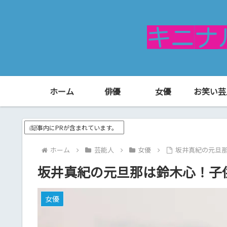
ホーム
俳優
女優
お笑い芸
記事内にPRが含まれています。
ホーム
芸能人
女優
坂井真紀の元旦
坂井真紀の元旦那は鈴木心！子
女優