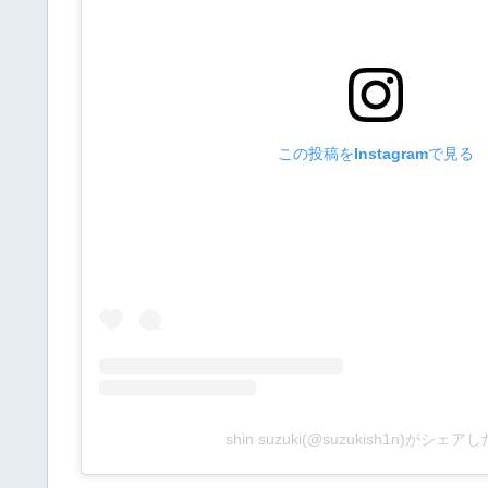
この投稿をInstagramで見る
shin suzuki(@suzukish1n)がシェ