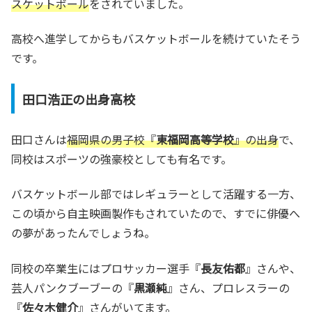
スケットボール
をされていました。
高校へ進学してからもバスケットボールを続けていたそう
です。
田口浩正の出身高校
田口さんは
福岡県の男子校『
東福岡高等学校
』の出身
で、
同校はスポーツの強豪校としても有名です。
バスケットボール部ではレギュラーとして活躍する一方、
この頃から自主映画製作もされていたので、すでに俳優へ
の夢があったんでしょうね。
同校の卒業生にはプロサッカー選手『
長友佑都
』さんや、
芸人パンクブーブーの『
黒瀬純
』さん、プロレスラーの
『
佐々木健介
』さんがいてます。