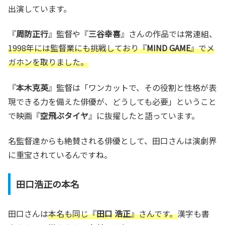
出演しています。
『
周防正行
』監督や『
三谷幸喜
』さんの作品では常連組、
1998年には監督業にも挑戦しており『
MIND GAME
』でメ
ガホンを取りました。
『
本木克英
』監督は「ワンカットで、その役割と性格が表
現できる力を備えた俳優が、どうしても必要」ということ
で映画『
空飛ぶタイヤ
』に抜擢したと語っています。
名監督達からも絶賛される俳優として、田口さんは演劇界
に重宝されているんですね。
田口浩正の本名
田口さんは
本名も同じ『
田口 浩正
』さんです。
漢字も書