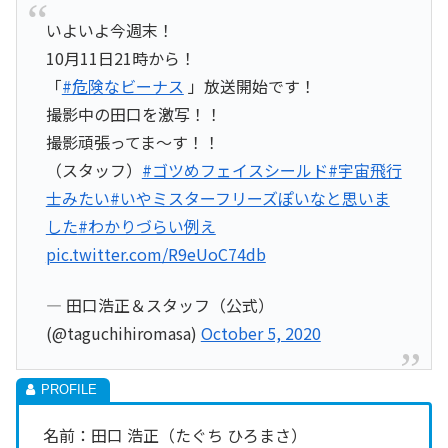
いよいよ今週末！
10月11日21時から！
「
#危険なビーナス
」放送開始です！
撮影中の田口を激写！！
撮影頑張ってま〜す！！
（スタッフ）
#ゴツめフェイスシールド
#宇宙飛行
士みたい
#いやミスターフリーズぽいなと思いま
した
#わかりづらい例え
pic.twitter.com/R9eUoC74db
— 田口浩正＆スタッフ（公式）
(@taguchihiromasa)
October 5, 2020
名前：田口 浩正（たぐち ひろまさ）